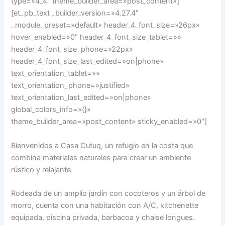
type=»4_4″ theme_builder_area=»post_content»]
[et_pb_text _builder_version=»4.27.4″
_module_preset=»default» header_4_font_size=»26px»
hover_enabled=»0″ header_4_font_size_tablet=»»
header_4_font_size_phone=»22px»
header_4_font_size_last_edited=»on|phone»
text_orientation_tablet=»»
text_orientation_phone=»justified»
text_orientation_last_edited=»on|phone»
global_colors_info=»{}»
theme_builder_area=»post_content» sticky_enabled=»0″]
Bienvenidos a Casa Cutuq, un refugio en la costa que
combina materiales naturales para crear un ambiente
rústico y relajante.
Rodeada de un amplio jardín con cocoteros y un árbol de
morro, cuenta con una habitación con A/C, kitchenette
equipada, piscina privada, barbacoa y chaise longues.