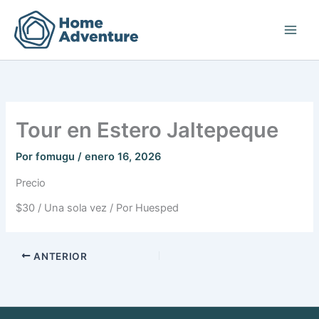
Ir
al
contenido
Tour en Estero Jaltepeque
Por
fomugu
/
enero 16, 2026
Precio
$
30
/ Una sola vez / Por Huesped
ANTERIOR